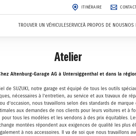
ITINÉRAIRE
CONTAC
TROUVER UN VÉHICULE
SERVICE
À PROPOS DE NOUS
NOS 
Atelier
Chez Altenburg-Garage AG à Untersiggenthal et dans la région
ciel de SUZUKI, notre garage est équipé de tous les outils spéci
es, nécessaires à l’entretien, au service et aux travaux de répa
 ou d’occasion, nous travaillons selon des standards de marque 
timales aux demandes de nos clients pour leurs voitures et à fo
 pour tous les modèles et les vendons à des prix équitables. Le
change montées répondent aux exigences de qualité les plus éle
également à nos accessoires. Il va de soi que nous travaillons av