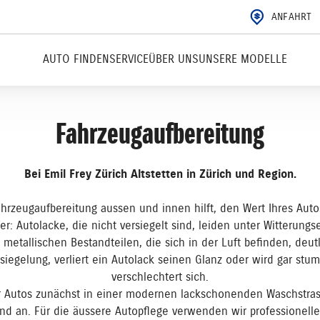
ANFAHRT
AUTO FINDEN
SERVICE
ÜBER UNS
UNSERE MODELLE
Fahrzeugaufbereitung
Bei Emil Frey Zürich Altstetten in Zürich und Region.
ahrzeugaufbereitung aussen und innen hilft, den Wert Ihres Aut
r: Autolacke, die nicht versiegelt sind, leiden unter Witterungs
tallischen Bestandteilen, die sich in der Luft befinden, deutli
siegelung, verliert ein Autolack seinen Glanz oder wird gar st
verschlechtert sich.
r Autos zunächst in einer modernen lackschonenden Waschstras
nd an. Für die äussere Autopflege verwenden wir professionell