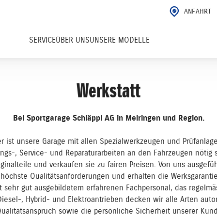
ANFAHRT
SERVICE
ÜBER UNS
UNSERE MODELLE
Werkstatt
Bei Sportgarage Schläppi AG in Meiringen und Region.
eter ist unsere Garage mit allen Spezialwerkzeugen und Prüfanla
tungs-, Service- und Reparaturarbeiten an den Fahrzeugen nötig 
iginalteile und verkaufen sie zu fairen Preisen. Von uns ausgef
n höchste Qualitätsanforderungen und erhalten die Werksgarantie
mit sehr gut ausgebildetem erfahrenen Fachpersonal, das regelm
Diesel-, Hybrid- und Elektroantrieben decken wir alle Arten au
ualitätsanspruch sowie die persönliche Sicherheit unserer Kund