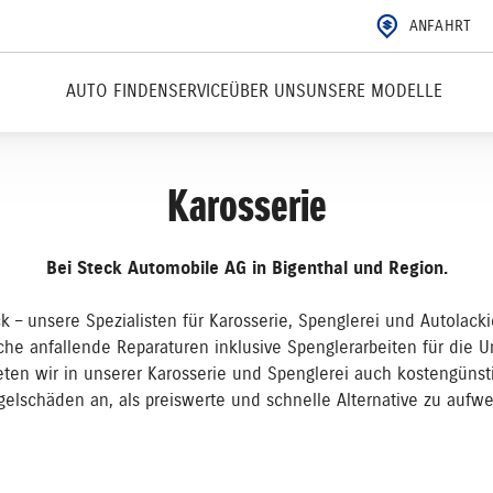
ANFAHRT
AUTO FINDEN
SERVICE
ÜBER UNS
UNSERE MODELLE
Karosserie
Bei Steck Automobile AG in Bigenthal und Region.
ck – unsere Spezialisten für Karosserie, Spenglerei und Autolac
che anfallende Reparaturen inklusive Spenglerarbeiten für die Un
ieten wir in unserer Karosserie und Spenglerei auch kostengüns
gelschäden an, als preiswerte und schnelle Alternative zu aufw