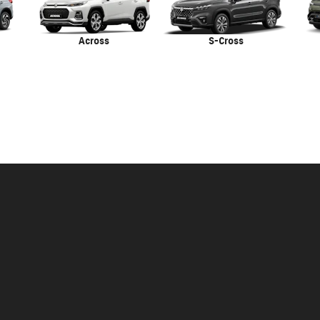
Across
S-Cross