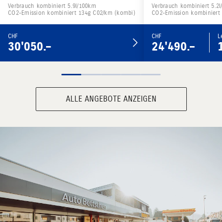
Verbrauch kombiniert 5.9l/100km
Verbrauch kombiniert 5.2
CO2-Emission kombiniert 134g C02/km (kombi)
CO2-Emission kombiniert
CHF
CHF
L
30'050.–
24'490.–
ALLE ANGEBOTE ANZEIGEN