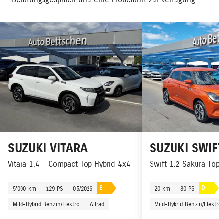
Beratungsgespräch und eine Probefahrt zur Verfügung.
SUZUKI
VITARA
SUZUKI
SWIF
Vitara 1.4 T Compact Top Hybrid 4x4
Swift 1.2 Sakura To
E
D
5'000 km
129 PS
05/2026
20 km
80 PS
Mild-Hybrid Benzin/Elektro
Allrad
Mild-Hybrid Benzin/Elekt