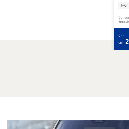
Hybri
Conso
Émissi
CHF
2
CHF