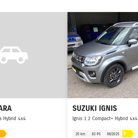
ARA
SUZUKI
IGNIS
ra Hybrid 4x4
Ignis 1.2 Compact+ Hybrid 4x4
D
20 km
83 PS
06/2025