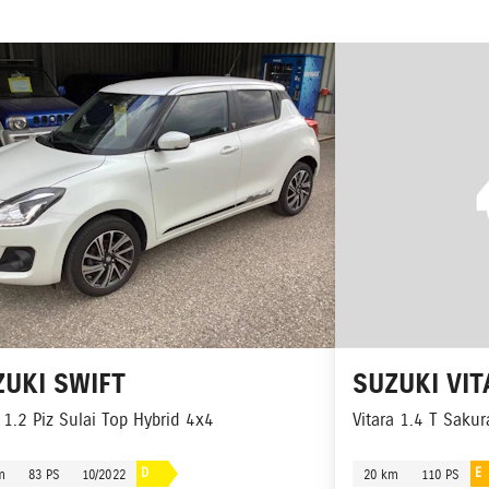
ZUKI
SWIFT
SUZUKI
VIT
 1.2 Piz Sulai Top Hybrid 4x4
Vitara 1.4 T Saku
D
E
m
83 PS
10/2022
20 km
110 PS