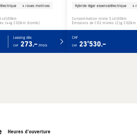
/électrique
4 roues motrices
Hybride léger essence/électrique
4 
.4l/100km
Consommation mixte 5.4l/100km
es 144g C02/km (kombi)
Émissions de CO2 mixtes 121g C02/km
Leasing dès
CHF
273.–
23'530.–
/mois
CHF
CHF
e
Heures d’ouverture