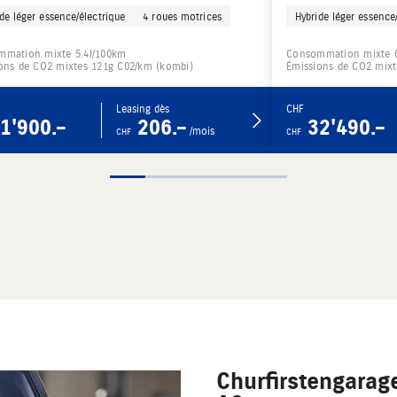
de léger essence/électrique
4 roues motrices
Hybride léger essence
mmation mixte 5.4l/100km
Consommation mixte 6
ons de CO2 mixtes 121g C02/km (kombi)
Émissions de CO2 mixt
Leasing dès
CHF
1'900.–
206.–
32'490.–
/mois
CHF
CHF
Churfirstengarag