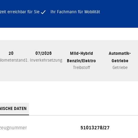
zeit erreichbar für Sie
Ihr Fachmann für Mobilität
20
07/2026
Mild-Hybrid
Automatik-
ilometerstand
1. Inverkehrsetzung
Benzin/Elektro
Getriebe
Treibstoff
Getriebe
NISCHE DATEN
rzeugnummer
51013278/27