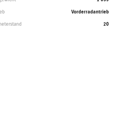
ieb
Vorderradantrieb
meterstand
20