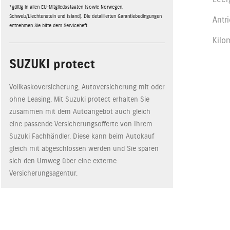
*gültig in allen EU-Mitgliedsstaaten (sowie Norwegen,
Schweiz/Liechtenstein und Island). Die detaillierten Garantiebedingungen
Antr
entnehmen Sie bitte dem Serviceheft.
Kilo
SUZUKI protect
Vollkaskoversicherung, Autoversicherung mit oder
ohne Leasing. Mit Suzuki protect erhalten Sie
zusammen mit dem Autoangebot auch gleich
eine passende Versicherungsofferte von Ihrem
Suzuki Fachhändler. Diese kann beim Autokauf
gleich mit abgeschlossen werden und Sie sparen
sich den Umweg über eine externe
Versicherungsagentur.