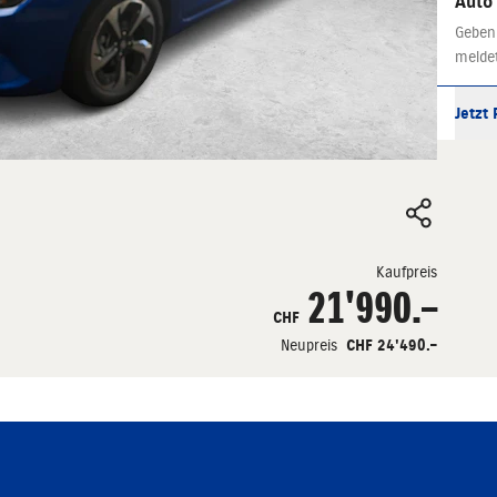
Auto
Geben
melde
Jetzt
Kaufpreis
21'990.–
CHF
Neupreis
CHF 24'490.–