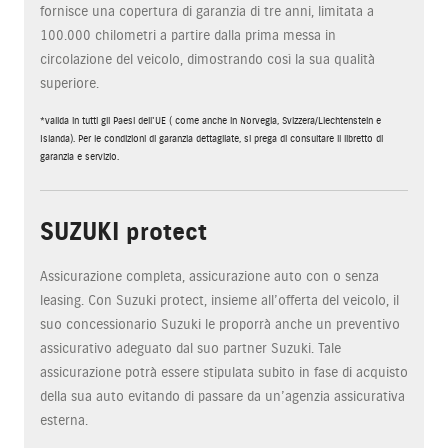
fornisce una copertura di garanzia di tre anni, limitata a
100.000 chilometri a partire dalla prima messa in
circolazione del veicolo, dimostrando così la sua qualità
superiore.
*valida in tutti gli Paesi dell'UE ( come anche in Norvegia, Svizzera/Liechtenstein e
Islanda). Per le condizioni di garanzia dettagliate, si prega di consultare il libretto di
garanzia e servizio.
SUZUKI protect
Assicurazione completa, assicurazione auto con o senza
leasing. Con Suzuki protect, insieme all’offerta del veicolo, il
suo concessionario Suzuki le proporrà anche un preventivo
assicurativo adeguato dal suo partner Suzuki. Tale
assicurazione potrà essere stipulata subito in fase di acquisto
della sua auto evitando di passare da un’agenzia assicurativa
esterna.