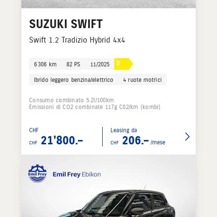
SUZUKI
SWIFT
Swift 1.2 Tradizio Hybrid 4x4
D
6 306 km
82 PS
11/2025
Ibrido leggero benzina/elettrico
4 ruote motrici
Consumo combinato 5.2l/100km
Emissioni di CO2 combinate 117g C02/km (kombi)
CHF
Leasing da
21'800.–
206.–
/mese
CHF
CHF