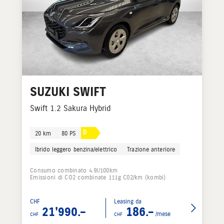
SUZUKI
SWIFT
Swift 1.2 Sakura Hybrid
D
20 km
80 PS
Ibrido leggero benzina/elettrico
Trazione anteriore
Consumo combinato 4.9l/100km
Emissioni di CO2 combinate 111g C02/km (kombi)
CHF
Leasing da
21'990.–
186.–
/mese
CHF
CHF