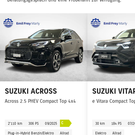
Beratungsgespräch und eine Probefahrt zur Verfügung.
SUZUKI
ACROSS
SUZUKI
VITA
Across 2.5 PHEV Compact Top 4x4
e Vitara Compact To
C
2'110 km
306 PS
09/2025
30 km
184 PS
07/2
Plug-in-Hybrid Benzin/Elektro
Allrad
Elektro
Allrad