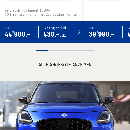
Verbrauch kombiniert 1l/100km
CO2-Emission kombiniert 22g C02/km (kombi)
CHF
Leasing ab
CHF
CHF
L
44'900.–
430.–
39'990.–
/Mt.
ALLE ANGEBOTE ANZEIGEN