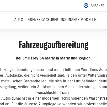
ANFAHRT
AUTO FINDEN
SERVICE
ÜBER UNS
UNSERE MODELLE
Fahrzeugaufbereitung
Bei Emil Frey SA Marly in Marly und Region.
ahrzeugaufbereitung aussen und innen hilft, den Wert Ihres Aut
r: Autolacke, die nicht versiegelt sind, leiden unter Witterungs
tallischen Bestandteilen, die sich in der Luft befinden, deutli
siegelung, verliert ein Autolack seinen Glanz oder wird gar st
verschlechtert sich.
r Autos zunächst in einer modernen lackschonenden Waschstras
nd an. Für die äussere Autopflege verwenden wir professionell