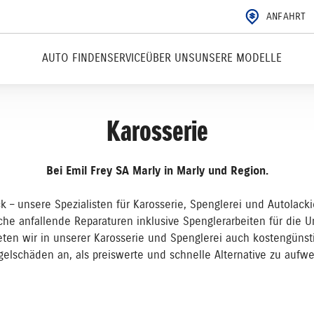
ANFAHRT
AUTO FINDEN
SERVICE
ÜBER UNS
UNSERE MODELLE
Karosserie
Bei Emil Frey SA Marly in Marly und Region.
ck – unsere Spezialisten für Karosserie, Spenglerei und Autolac
che anfallende Reparaturen inklusive Spenglerarbeiten für die Un
ieten wir in unserer Karosserie und Spenglerei auch kostengüns
gelschäden an, als preiswerte und schnelle Alternative zu aufw