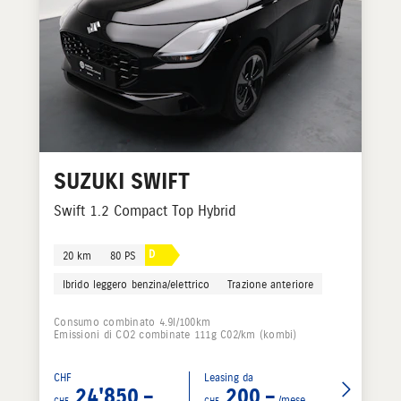
SUZUKI
SWIFT
Swift 1.2 Compact Top Hybrid
D
20 km
80 PS
Ibrido leggero benzina/elettrico
Trazione anteriore
Consumo combinato 4.9l/100km
Emissioni di CO2 combinate 111g C02/km (kombi)
CHF
Leasing da
24'850.–
200.–
/mese
CHF
CHF