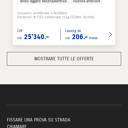
Ibrido leggero benzina/elettrico
Trazione anteriore
Consumo combinato 4.9l/100km
Emissioni di CO2 combinate 111g C02/km (kombi)
CHF
Leasing da
25'340.–
206.–
/mese
CHF
CHF
MOSTRARE TUTTE LE OFFERTE
FISSARE UNA PROVA SU STRADA
CHIAMARE