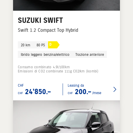
SUZUKI
SWIFT
Swift 1.2 Compact Top Hybrid
D
20 km
80 PS
Ibrido leggero benzina/elettrico
Trazione anteriore
Consumo combinato 4.9l/100km
Emissioni di CO2 combinate 111g C02/km (kombi)
CHF
Leasing da
24'850.–
200.–
/mese
CHF
CHF