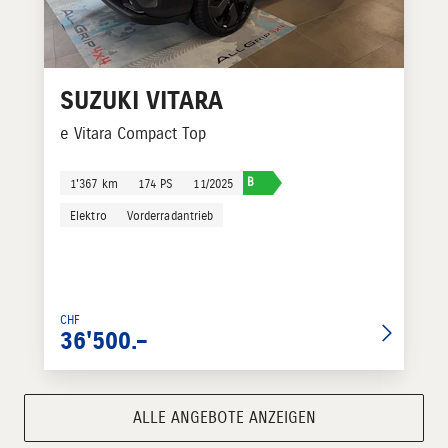
SUZUKI
VITARA
e Vitara Compact Top
B
1'367 km
174 PS
11/2025
Elektro
Vorderradantrieb
CHF
36'500.–
ALLE ANGEBOTE ANZEIGEN