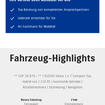
Ihre Vorteile beim Autokauf bei uns
Top Beratung von kompetenten Ansprechpartnern
Jederzeit erreichbar für Sie
Ihr Fachmann für Mobilität
Fahrzeug-Highlights
** CHF 36'870.– ** | SUZUKI Vitara 1.4 T Compact Top
Hybrid 4x4 | 110 PS | Automatik-Getriebe |
Rückfahrkamera | Sitzheizung | Navigation
Neues Fahrzeug
1'400
Fahrzeugart
Kilometerstand