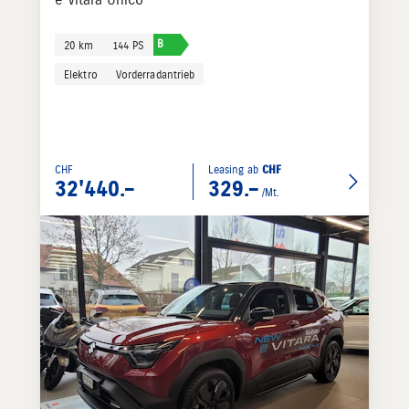
e Vitara Unico
B
20 km
144 PS
Elektro
Vorderradantrieb
CHF
Leasing ab
CHF
32'440.–
329.–
/Mt.