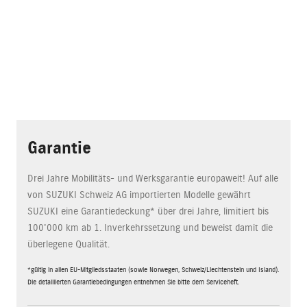
Garantie
Drei Jahre Mobilitäts- und Werksgarantie europaweit! Auf alle
von SUZUKI Schweiz AG importierten Modelle gewährt
SUZUKI eine Garantiedeckung* über drei Jahre, limitiert bis
100'000 km ab 1. Inverkehrssetzung und beweist damit die
überlegene Qualität.
*gültig in allen EU-Mitgliedsstaaten (sowie Norwegen, Schweiz/Liechtenstein und Island).
Die detaillierten Garantiebedingungen entnehmen Sie bitte dem Serviceheft.