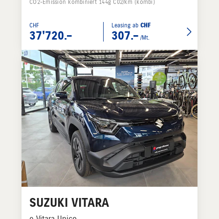
CO2-Emission kombiniert 144g C02/km (kombi)
CHF
Leasing ab
CHF
37'720.–
307.–
/Mt.
SUZUKI
VITARA