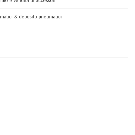
mbio e vendita di accessori
matici & deposito pneumatici