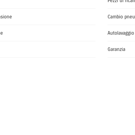
Pezzi di rica
asione
Cambio pneu
le
Autolavaggio
Garanzia