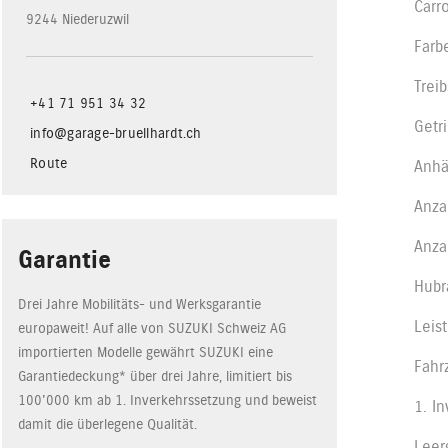
Carr
9244 Niederuzwil
Farb
Treib
+41 71 951 34 32
Getr
info@garage-bruellhardt.ch
Route
Anhä
Anza
Anza
Garantie
Hub
Drei Jahre Mobilitäts- und Werksgarantie
Leis
europaweit! Auf alle von SUZUKI Schweiz AG
importierten Modelle gewährt SUZUKI eine
Fahr
Garantiedeckung* über drei Jahre, limitiert bis
100'000 km ab 1. Inverkehrssetzung und beweist
1. I
damit die überlegene Qualität.
Leer