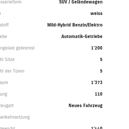
osserieform
SUV / Geländewagen
e
weiss
stoff
Mild-Hybrid Benzin/Elektro
iebe
Automatik-Getriebe
ngelast gebremst
1'200
hl Sitze
5
hl der Türen
5
raum
1'373
tung
110
zeugart
Neues Fahrzeug
nverkehrsetzung
gewicht
1'440