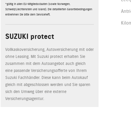
*gültig in allen EU-Mitgliedsstaaten (sowie Norwegen,
Schweiz/Liechtenstein und Island). Die detaillierten Garantiebedingungen
Antr
entnehmen Sie bitte dem Serviceheft.
Kilo
SUZUKI protect
Vollkaskoversicherung, Autoversicherung mit oder
ohne Leasing. Mit Suzuki protect erhalten Sie
zusammen mit dem Autoangebot auch gleich
eine passende Versicherungsofferte von Ihrem
Suzuki Fachhändler. Diese kann beim Autokauf
gleich mit abgeschlossen werden und Sie sparen
sich den Umweg über eine externe
Versicherungsagentur.