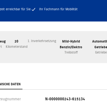
zeit erreichbar für Sie
Ihr Fachmann für Mobilität
1. Inverkehrsetzung
zeug
20
Mild-Hybrid
Automati
rt
Kilometerstand
Benzin/Elektro
Getrieb
Treibstoff
Getriebe
NISCHE DATEN
rzeugnummer
N-0000000243-615134