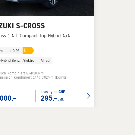
ZUKI
S-CROSS
oss 1.4 T Compact Top Hybrid 4x4
E
km
110 PS
-Hybrid Benzin/Elektro
Allrad
auch kombiniert 6.4l/100km
mission kombiniert 144g C02/km (kombi)
Leasing ab
CHF
000.–
295.–
/Mt.