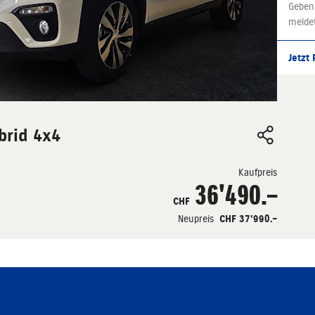
Geben
melde
Jetzt
brid 4x4
Kaufpreis
36'490.–
CHF
Neupreis
CHF 37'990.–