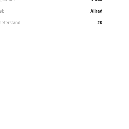
ieb
Allrad
meterstand
20