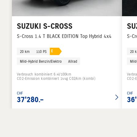
SUZUKI
S-CROSS
SU
S-Cross 1.4 T BLACK EDITION Top Hybrid 4x4
S-Cr
E
20 km
110 PS
20 
Mild-Hybrid Benzin/Elektro
Allrad
Mild
Verbrauch kombiniert 6.4l/100km
Verbr
CO2-Emission kombiniert 144g C02/km (kombi)
CO2-E
CHF
CHF
37'280.–
36'