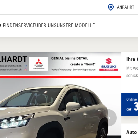
ANFAHRT
 FINDEN
SERVICE
ÜBER UNS
UNSERE MODELLE
Ihre 
Mit we
schick
Online 
CHF
Auto