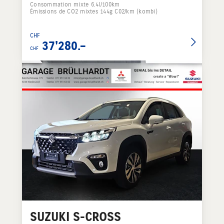
Consommation mixte 6.4l/100km
Émissions de CO2 mixtes 144g C02/km (kombi)
CHF
37'280.–
CHF
SUZUKI
S-CROSS