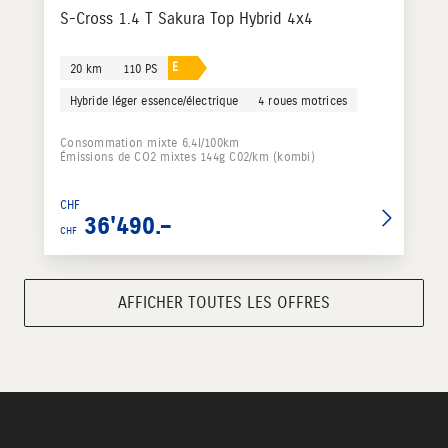
S-Cross 1.4 T Sakura Top Hybrid 4x4
E
20 km
110 PS
Hybride léger essence/électrique
4 roues motrices
Consommation mixte 6.4l/100km
Émissions de CO2 mixtes 144g C02/km (kombi)
CHF
36'490.–
CHF
AFFICHER TOUTES LES OFFRES