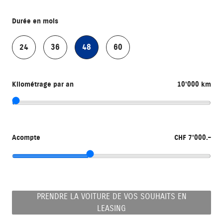
Durée en mois
24
36
48
60
Kilométrage par an
10'000 km
Acompte
CHF 7'000.–
PRENDRE LA VOITURE DE VOS SOUHAITS EN
LEASING