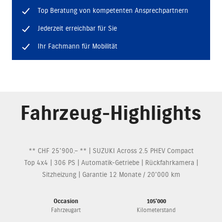
Top Beratung von kompetenten Ansprechpartnern
Jederzeit erreichbar für Sie
Ihr Fachmann für Mobilität
Fahrzeug-Highlights
** CHF 25'900.– ** | SUZUKI Across 2.5 PHEV Compact
Top 4x4 | 306 PS | Automatik-Getriebe | Rückfahrkamera |
Sitzheizung | Garantie 12 Monate / 20'000 km
Occasion
105'000
Fahrzeugart
Kilometerstand