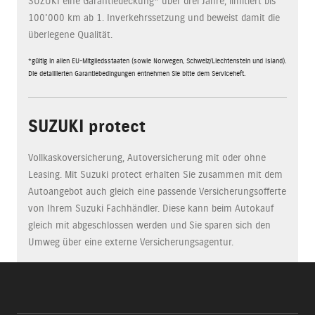
SUZUKI eine Garantiedeckung* über drei Jahre, limitiert bis
100'000 km ab 1. Inverkehrssetzung und beweist damit die
überlegene Qualität.
*gültig in allen EU-Mitgliedsstaaten (sowie Norwegen, Schweiz/Liechtenstein und Island).
Die detaillierten Garantiebedingungen entnehmen Sie bitte dem Serviceheft.
SUZUKI protect
Vollkaskoversicherung, Autoversicherung mit oder ohne
Leasing. Mit Suzuki protect erhalten Sie zusammen mit dem
Autoangebot auch gleich eine passende Versicherungsofferte
von Ihrem Suzuki Fachhändler. Diese kann beim Autokauf
gleich mit abgeschlossen werden und Sie sparen sich den
Umweg über eine externe Versicherungsagentur.