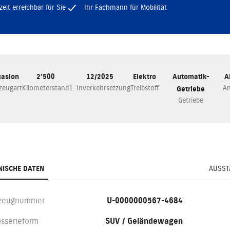
zeit erreichbar für Sie
Ihr Fachmann für Mobilität
asion
2'500
12/2025
Elektro
Automatik-
A
zeugart
Kilometerstand
1. Inverkehrsetzung
Treibstoff
An
Getriebe
Getriebe
NISCHE DATEN
AUSST
rzeugnummer
U-0000000567-4684
osserieform
SUV / Geländewagen