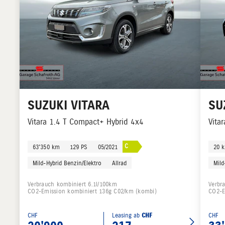
SUZUKI
VITARA
SU
Vitara 1.4 T Compact+ Hybrid 4x4
Vita
C
63'350 km
129 PS
05/2021
20 
Mild-Hybrid Benzin/Elektro
Allrad
Mild
Verbrauch kombiniert 6.1l/100km
Verbr
CO2-Emission kombiniert 136g C02/km (kombi)
CO2-E
CHF
Leasing ab
CHF
CHF