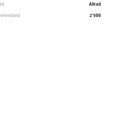
ieb
Allrad
meterstand
2'500