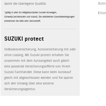
Antr
damit die überlegene Qualität.
Kilo
*gültig in allen EU-Mitgliedsstaaten (sowie Norwegen,
Schweiz/Liechtenstein und Island). Die detaillierten Garantiebedingungen
entnehmen Sie bitte dem Serviceheft.
SUZUKI protect
Vollkaskoversicherung, Autoversicherung mit oder
ohne Leasing. Mit Suzuki protect erhalten Sie
zusammen mit dem Autoangebot auch gleich
eine passende Versicherungsofferte von Ihrem
Suzuki Fachhändler. Diese kann beim Autokauf
gleich mit abgeschlossen werden und Sie sparen
sich den Umweg über eine externe
Versicherungsagentur.