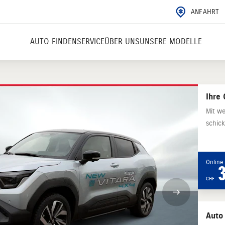
ANFAHRT
AUTO FINDEN
SERVICE
ÜBER UNS
UNSERE MODELLE
Ihre 
Mit we
schick
Online 
CHF
Auto