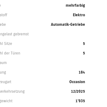
e
mehrfarbig
stoff
Elektro
iebe
Automatik-Getriebe
ngelast gebremst
hl Sitze
5
hl der Türen
5
raum
tung
184
zeugart
Occasion
nverkehrsetzung
12/2025
gewicht
1'935