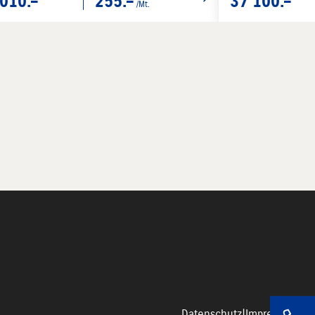
010.–
255.–
37'100.–
/Mt.
Datenschutz
|
Impressum