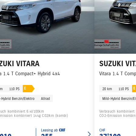
ZUKI
VITARA
SUZUKI
VI
ra 1.4 T Compact+ Hybrid 4x4
Vitara 1.4 T Com
E
E
km
110 PS
20 km
110 PS
-Hybrid Benzin/Elektro
Allrad
Mild-Hybrid Benzin/E
auch kombiniert 6.4l/100km
Verbrauch kombiniert 
mission kombiniert 144g C02/km (kombi)
CO2-Emission kombini
Leasing ab
CHF
CHF