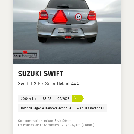
SUZUKI
SWIFT
Swift 1.2 Piz Sulai Hybrid 4x4
C
20 044 km
83 PS
09/2023
Hybride léger essence/électrique
4 roues motrices
Consommation mixte 5.4l/100km
Émissions de CO2 mixtes 121g C02/km (kombi)