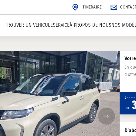
ITINÉRAIRE
CONTAC
TROUVER UN VÉHICULE
SERVICE
À PROPOS DE NOUS
NOS MODÈ
Votre
En que
d’off
Acheter
CHF
D’abo