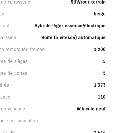
 de carrosserie
SUV/tout-terrain
eur
beige
urant
Hybride léger essence/électrique
smission
Boîte (à vitesse) automatique
ge remorquée freinée
1'200
re de sièges
5
re de portes
5
ndrée
1'373
sance
110
 de véhicule
Véhicule neuf
mise en circulation
s à vide
1'414