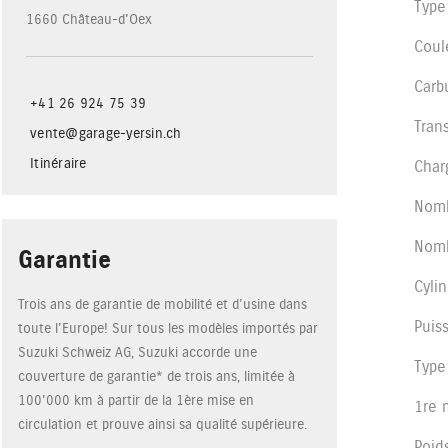
Type
1660 Château-d'Oex
Coul
Carb
+41 26 924 75 39
Tran
vente@garage-yersin.ch
Itinéraire
Char
Nomb
Nomb
Garantie
Cyli
Trois ans de garantie de mobilité et d’usine dans
Puis
toute l’Europe! Sur tous les modèles importés par
Suzuki Schweiz AG, Suzuki accorde une
Type
couverture de garantie* de trois ans, limitée à
100'000 km à partir de la 1ère mise en
1re 
circulation et prouve ainsi sa qualité supérieure.
Poid