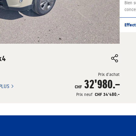
Bien s
conce
Effect
x4
Prix d’achat
32'980.–
PLUS
CHF
Prix neuf
CHF 34'480.–