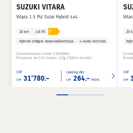
SUZUKI
VITARA
SU
Vitara 1.5 Piz Sulai Hybrid 4x4
Vita
E
20 km
116 PS
20 
Hybride intégral essence/électrique
4 roues motrices
Hybr
Consommation mixte 5.9l/100km
Conso
Émissions de CO2 mixtes 133g C02/km (kombi)
Émiss
CHF
Leasing dès
CHF
31'780.–
264.–
/mois
CHF
CHF
CHF