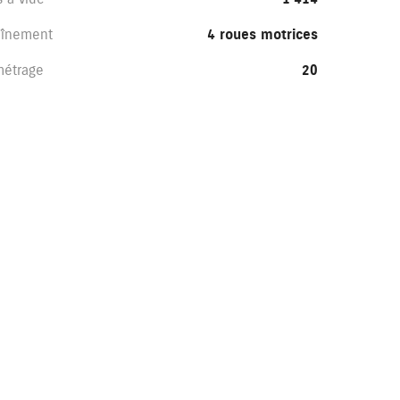
aînement
4 roues motrices
métrage
20