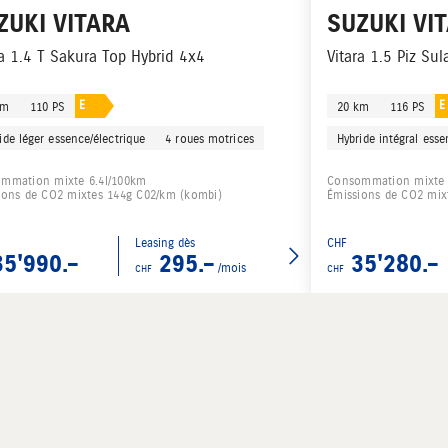
ZUKI
VITARA
SUZUKI
VI
ra 1.4 T Sakura Top Hybrid 4x4
Vitara 1.5 Piz Su
E
E
km
110 PS
20 km
116 PS
ide léger essence/électrique
4 roues motrices
Hybride intégral esse
mmation mixte 6.4l/100km
Consommation mixte 
ions de CO2 mixtes 144g C02/km (kombi)
Émissions de CO2 mix
Leasing dès
CHF
35'990.–
295.–
35'280.–
/mois
CHF
CHF