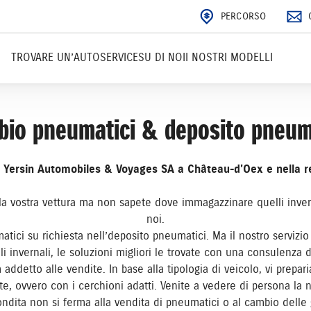
PERCORSO
TROVARE UN’AUTO
SERVICE
SU DI NOI
I NOSTRI MODELLI
io pneumatici & deposito pneum
 Yersin Automobiles & Voyages SA a Château-d'Oex e nella r
la vostra vettura ma non sapete dove immagazzinare quelli inver
noi.
tici su richiesta nell’deposito pneumatici. Ma il nostro servizi
li invernali, le soluzioni migliori le trovate con una consulenza
addetto alle vendite. In base alla tipologia di veicolo, vi prep
e, ovvero con i cerchioni adatti. Venite a vedere di persona la
dita non si ferma alla vendita di pneumatici o al cambio delle g