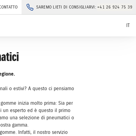
CONTATTO
SAREMO LIETI DI CONSIGLIARVI:
+41 26 924 75 39
IT
atici
egione.
nali o estivi? A questo ci pensiamo
o gomme inizia molto prima: Sia per
 di un esperto ed è questo il primo
ariamo una selezione di pneumatici o
 nostra gamma.
omme. Infatti, il nostro servizio