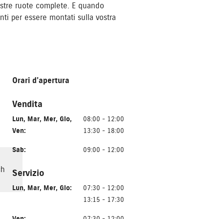
ostre ruote complete. E quando
nti per essere montati sulla vostra
Orari d’apertura
Vendita
Lun
,
Mar
,
Mer
,
Gio
,
08:00 - 12:00
Ven
:
13:30 - 18:00
Sab
:
09:00 - 12:00
ch
Servizio
Lun
,
Mar
,
Mer
,
Gio
:
07:30 - 12:00
13:15 - 17:30
Ven
:
07:30 - 12:00