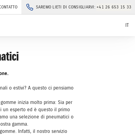
CONTATTO
SAREMO LIETI DI CONSIGLIARVI:
+41 26 653 15 33
IT
atici
one.
nali o estivi? A questo ci pensiamo
o gomme inizia molto prima: Sia per
 di un esperto ed è questo il primo
ariamo una selezione di pneumatici o
 nostra gamma.
omme. Infatti, il nostro servizio