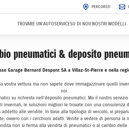
PERCORSO
TROVARE UN’AUTO
SERVICE
SU DI NOI
I NOSTRI MODELLI
io pneumatici & deposito pneum
sso Garage Bernard Despont SA a Villaz-St-Pierre e nella regi
la vostra vettura ma non sapete dove immagazzinare quelli inver
noi.
tici su richiesta nell’deposito pneumatici. Ma il nostro servizi
li invernali, le soluzioni migliori le trovate con una consulenza
addetto alle vendite. In base alla tipologia di veicolo, vi prep
e, ovvero con i cerchioni adatti. Venite a vedere di persona la
dita non si ferma alla vendita di pneumatici o al cambio delle g