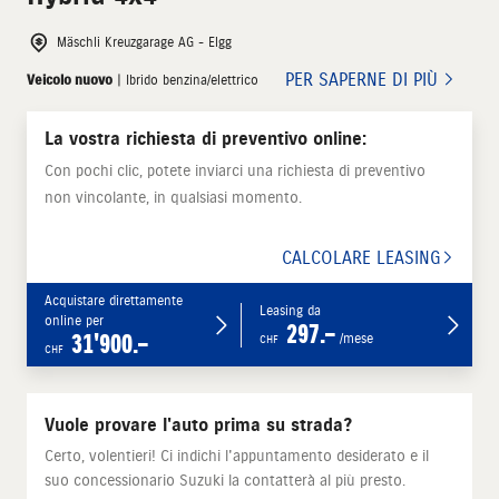
Mäschli Kreuzgarage AG - Elgg
PER SAPERNE DI PIÙ
Veicolo nuovo
| Ibrido benzina/elettrico
La vostra richiesta di preventivo online:
Con pochi clic, potete inviarci una richiesta di preventivo
non vincolante, in qualsiasi momento.
CALCOLARE LEASING
Acquistare direttamente
Leasing da
online per
297.–
31'900.–
/mese
CHF
CHF
Vuole provare l'auto prima su strada?
Certo, volentieri! Ci indichi l'appuntamento desiderato e il
suo concessionario Suzuki la contatterà al più presto.