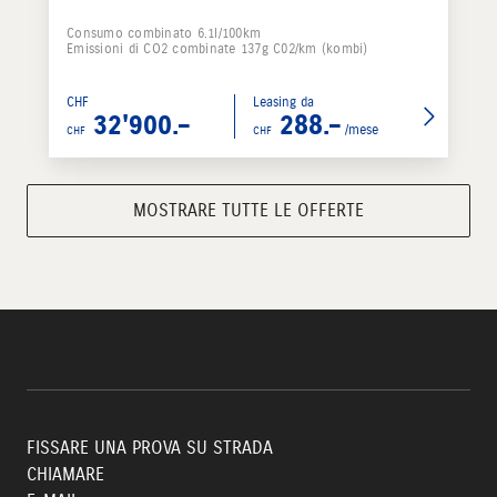
Consumo combinato 6.1l/100km
Emissioni di CO2 combinate 137g C02/km (kombi)
CHF
Leasing da
32'900.–
288.–
/mese
CHF
CHF
MOSTRARE TUTTE LE OFFERTE
FISSARE UNA PROVA SU STRADA
CHIAMARE