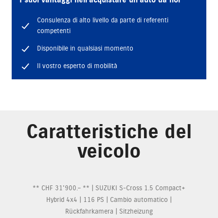
I suoi vantaggi nell’acquistare un’auto da noi
Consulenza di alto livello da parte di referenti
competenti
Disponibile in qualsiasi momento
Il vostro esperto di mobilità
Caratteristiche del
veicolo
** CHF 31'900.– ** | SUZUKI S-Cross 1.5 Compact+
Hybrid 4x4 | 116 PS | Cambio automatico |
Rückfahrkamera | Sitzheizung