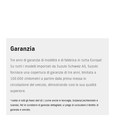
Garanzia
Tre anni di garanzia di mobilità e di fabbrica in tutta Europa!
Su tutti i modelli importati da Suzuki Schweiz AG, Suzuki
fornisce una copertura di garanzia di tre anni, limitata a
100.000 chilometri a partire dalla prima messa in
circolazione del veicolo, dimostrando così la sua qualità
superiore.
*valida in tutti gli Paesi dell'UE ( come anche in Norvegia, Svizzera/Liechtenstein e
Islanda). Per le condizioni di garanzia dettagliate, si prega di consultare il libretto di
garanzia e servizio.