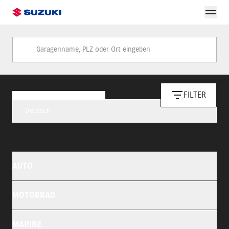
Garagenname, PLZ oder Ort eingeben
FILTER
Deutsch
AUTO
MOTORRAD
MARINE