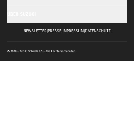
ÜBER SUZUKI
NEWSLETTER
|
PRESSE
|
IMPRESSUM
|
DATENSCHUTZ
© 2026 - Suzuki Schweiz AG - Alle Rechte vorbehalten