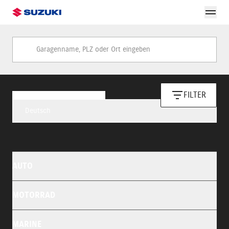
Garagenname, PLZ oder Ort eingeben
FILTER
Deutsch
AUTO
MOTORRAD
MARINE