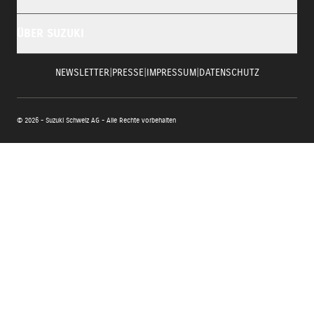
ÜBER SUZUKI
NEWSLETTER
|
PRESSE
|
IMPRESSUM
|
DATENSCHUTZ
© 2026 - Suzuki Schweiz AG - Alle Rechte vorbehalten