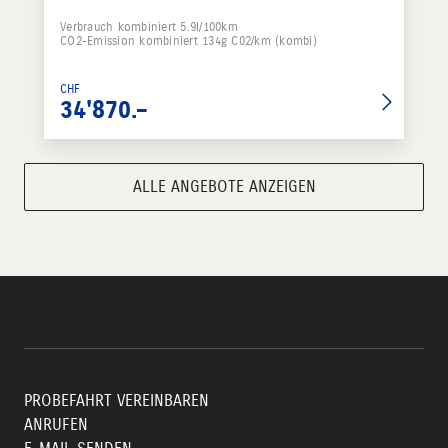
Verbrauch kombiniert 5.9l/100km
CO2-Emission kombiniert 134g C02/km (kombi)
CHF
34'870.–
ALLE ANGEBOTE ANZEIGEN
PROBEFAHRT VEREINBAREN
ANRUFEN