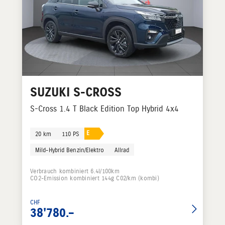
SUZUKI
S-CROSS
S-Cross 1.4 T Black Edition Top Hybrid 4x4
E
20 km
110 PS
Mild-Hybrid Benzin/Elektro
Allrad
Verbrauch kombiniert 6.4l/100km
CO2-Emission kombiniert 144g C02/km (kombi)
CHF
38'780.–