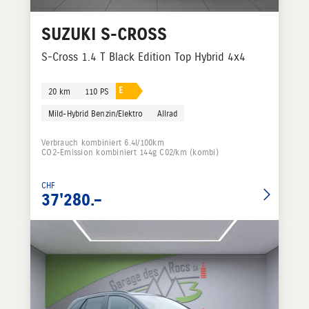
SUZUKI
S-CROSS
S-Cross 1.4 T Black Edition Top Hybrid 4x4
E
20 km
110 PS
Mild-Hybrid Benzin/Elektro
Allrad
Verbrauch kombiniert 6.4l/100km
CO2-Emission kombiniert 144g C02/km (kombi)
CHF
37'280.–