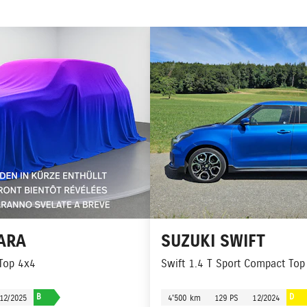
ARA
SUZUKI
SWIFT
 Top 4x4
Swift 1.4 T Sport Compact Top
B
D
12/2025
4'500 km
129 PS
12/2024