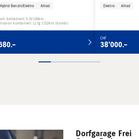
Hybrid Benzin/Elektro
Allrad
Elektro
Allrad
uch kombiniert 5.2l/100km
ission kombiniert 117g C02/km (kombi)
CHF
680.–
38'000.–
Dorfgarage Frei