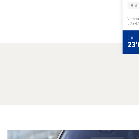
Mild-
Verbra
CO2-Em
CHF
23'