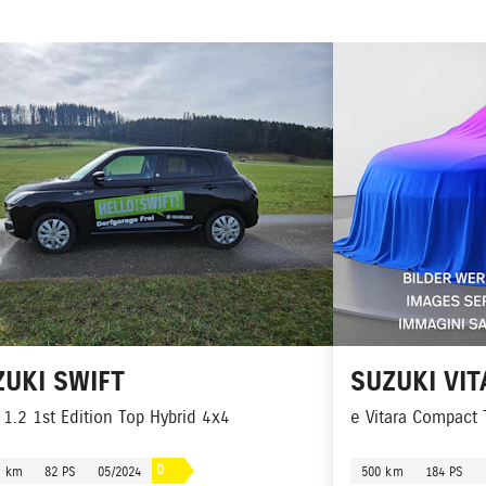
ZUKI
SWIFT
SUZUKI
VIT
 1.2 1st Edition Top Hybrid 4x4
e Vitara Compact
D
0 km
82 PS
05/2024
500 km
184 PS