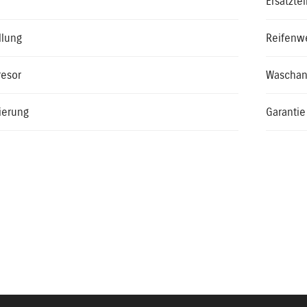
Ersatzte
llung
Reifenw
resor
Waschan
ierung
Garantie