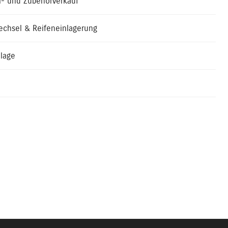
il- und Zubehörverkauf
echsel & Reifeneinlagerung
lage