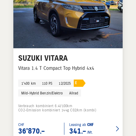
SUZUKI
VITARA
Vitara 1.4 T Compact Top Hybrid 4x4
E
1'400 km
110 PS
12/2025
Mild-Hybrid Benzin/Elektro
Allrad
Verbrauch kombiniert 6.4l/100km
CO2-Emission kombiniert 144g C02/km (kombi)
CHF
Leasing ab
CHF
36'870.–
341.–
/Mt.