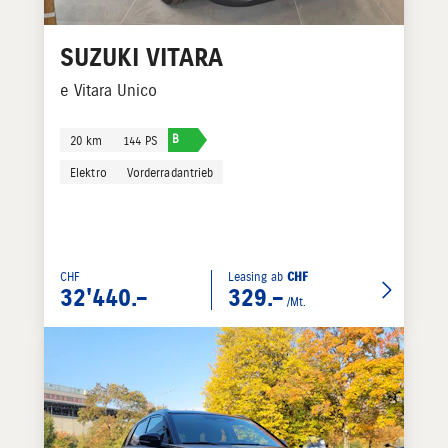
SUZUKI
VITARA
e Vitara Unico
B
20 km
144 PS
Elektro
Vorderradantrieb
CHF
Leasing ab
CHF
32'440.–
329.–
/Mt.