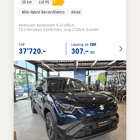
E
20 km
110 PS
Mild-Hybrid Benzin/Elektro
Allrad
Verbrauch kombiniert 6.4l/100km
CO2-Emission kombiniert 144g C02/km (kombi)
CHF
Leasing ab
CHF
37'720.–
307.–
/Mt.