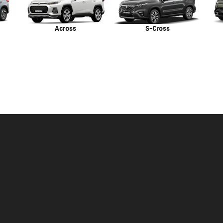
Across
S-Cross