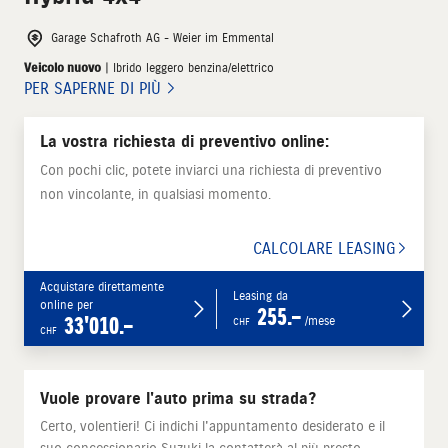
Garage Schafroth AG - Weier im Emmental
Veicolo nuovo
| Ibrido leggero benzina/elettrico
PER SAPERNE DI PIÙ
La vostra richiesta di preventivo online:
Con pochi clic, potete inviarci una richiesta di preventivo
non vincolante, in qualsiasi momento.
CALCOLARE LEASING
Acquistare direttamente
Leasing da
online per
255.–
33'010.–
/mese
CHF
CHF
Vuole provare l'auto prima su strada?
Certo, volentieri! Ci indichi l'appuntamento desiderato e il