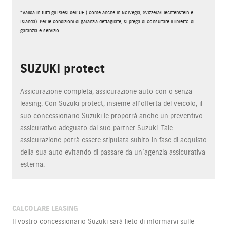
*valida in tutti gli Paesi dell'UE ( come anche in Norvegia, Svizzera/Liechtenstein e
Islanda). Per le condizioni di garanzia dettagliate, si prega di consultare il libretto di
garanzia e servizio.
SUZUKI protect
Assicurazione completa, assicurazione auto con o senza
leasing. Con Suzuki protect, insieme all’offerta del veicolo, il
suo concessionario Suzuki le proporrà anche un preventivo
assicurativo adeguato dal suo partner Suzuki. Tale
assicurazione potrà essere stipulata subito in fase di acquisto
della sua auto evitando di passare da un’agenzia assicurativa
esterna.
CALCOLARE LEASING
Il vostro concessionario Suzuki sarà lieto di informarvi sulle