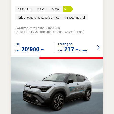
C
63 350 km
129 PS
05/2021
Ibrido leggero benzina/elettrico
4 ruote motrici
Consumo combinato 6.1l/100km
Emissioni di CO2 combinate 136g C02/km (kombi)
CHF
Leasing da
20'900.–
217.–
/mese
CHF
CHF