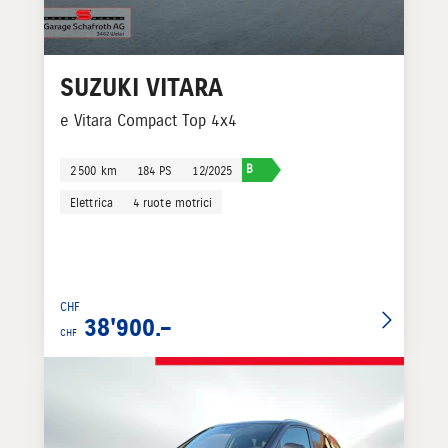
SUZUKI
VITARA
e Vitara Compact Top 4x4
B
2 500 km
184 PS
12/2025
Elettrica
4 ruote motrici
CHF
38'900.–
CHF