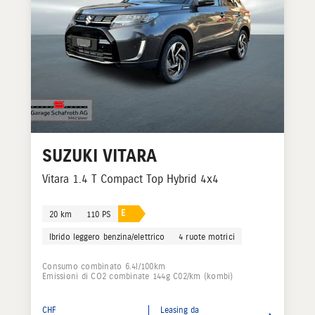
SUZUKI
VITARA
Vitara 1.4 T Compact Top Hybrid 4x4
E
20 km
110 PS
Ibrido leggero benzina/elettrico
4 ruote motrici
Consumo combinato 6.4l/100km
Emissioni di CO2 combinate 144g C02/km (kombi)
CHF
Leasing da