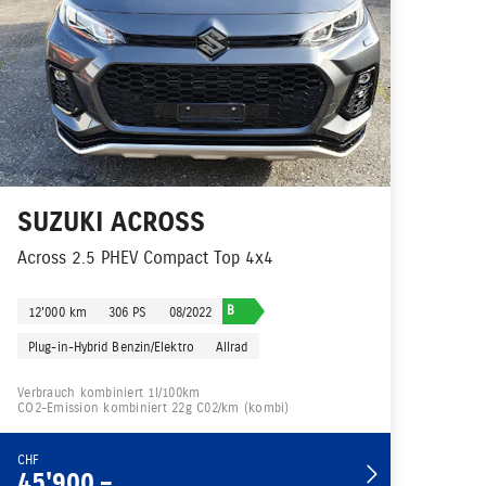
SUZUKI
ACROSS
Across 2.5 PHEV Compact Top 4x4
B
12'000 km
306 PS
08/2022
Plug-in-Hybrid Benzin/Elektro
Allrad
Verbrauch kombiniert 1l/100km
CO2-Emission kombiniert 22g C02/km (kombi)
CHF
45'900.–