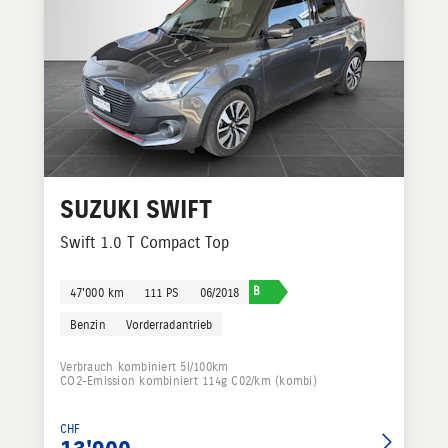
SUZUKI
SWIFT
Swift 1.0 T Compact Top
B
47'000 km
111 PS
06/2018
Benzin
Vorderradantrieb
Verbrauch kombiniert 5l/100km
CO2-Emission kombiniert 114g C02/km (kombi)
CHF