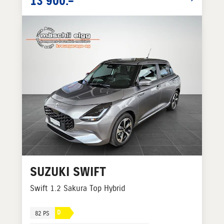
13'900.–
SUZUKI
SWIFT
Swift 1.2 Sakura Top Hybrid
D
82 PS