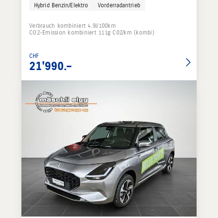
Hybrid Benzin/Elektro
Vorderradantrieb
Verbrauch kombiniert 4.9l/100km
CO2-Emission kombiniert 111g C02/km (kombi)
CHF
21'990.–