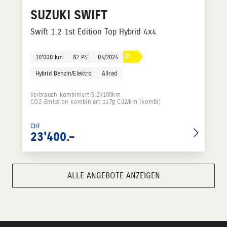
SUZUKI
SWIFT
Swift 1.2 1st Edition Top Hybrid 4x4
D
10'000 km
82 PS
04/2024
Hybrid Benzin/Elektro
Allrad
Verbrauch kombiniert 5.2l/100km
CO2-Emission kombiniert 117g C02/km (kombi)
CHF
23'400.–
ALLE ANGEBOTE ANZEIGEN