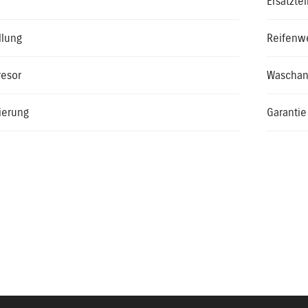
Ersatzte
llung
Reifenw
resor
Waschan
ierung
Garantie