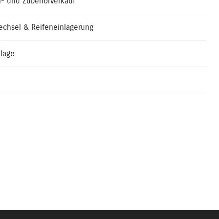
il- und Zubehörverkauf
echsel & Reifeneinlagerung
lage